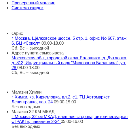
Проверенный магазин
Система скидок
8 800 707 98 77
info@rti-service.ru
Офис
г. Москва, Щёлковское шоссе, 5 стр. 1, офис No 607, этаж
6, БЦ «Сокол»
09.00-18.00
Сб, Вс – выходной
Адрес пункта самовывоза
Московская обл., городской округ Балашиха, д. Дятловка,
д. 813, Индустриальный парк "Милованов Балашиха", уч.
28
09.00-18.00
Сб, Вс – выходной
Шоу-румы
Магазин Химки
г. Химки, кв. Кирилловка, вл.2, с1, ТЦ Автомаркет
Ленинградка, пав. 24
09.00-19.00
Без выходных
Магазин 32 КМ МКАД
г. Москва, 32 км МКАД, внешняя сторона, автогипермаркет
«ТРАКТ», павильон 2-34
09.00-19.00
Без выходных