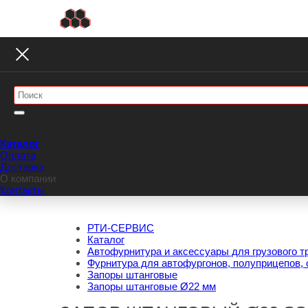
Каталог
Оплата
Доставка
О компании
Контакты
РТИ-СЕРВИС
Каталог
Автофурнитура и аксессуары для грузового т
Фурнитура для автофургонов, полуприцепов, 
Запоры штанговые
Запоры штанговые Ø22 мм