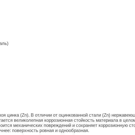
аль)
лоя цинка (Zn). В отличии от оцинкованной стали (Zn) нержаве
игается великолепная коррозионная стойкость материала в цело
оится механических повреждений и сохраняет коррозионную сто
чнее: поверхность ровная и однообразная.