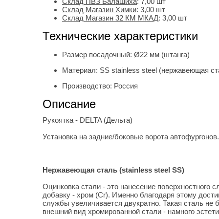
Склад ПВЗ Балашиха
:
7,00
шт
Склад Магазин Химки
:
3,00 шт
Склад Магазин 32 КМ МКАД
:
3,00 шт
Технические характеристики
Размер посадочный:
Ø22 мм (штанга)
Материал:
SS stainless steel (нержавеющая ст
Производство:
Россия
Описание
Рукоятка - DELTA (Дельта)
Установка на задние/боковые ворота автофургонов.
Нержавеющая сталь (stainless steel SS)
Оцинковка стали - это нанесение поверхностного с
добавку - хром (Cr). Именно благодаря этому дост
службы увеличивается двукратно. Такая сталь не б
внешний вид хромированной стали - намного эстети