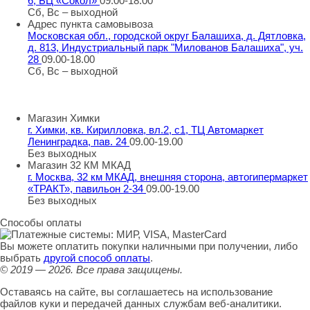
6, БЦ «Сокол»
09.00-18.00
Сб, Вс – выходной
Адрес пункта самовывоза
Московская обл., городской округ Балашиха, д. Дятловка,
д. 813, Индустриальный парк "Милованов Балашиха", уч.
28
09.00-18.00
Сб, Вс – выходной
Шоу-румы
Магазин Химки
г. Химки, кв. Кирилловка, вл.2, с1, ТЦ Автомаркет
Ленинградка, пав. 24
09.00-19.00
Без выходных
Магазин 32 КМ МКАД
г. Москва, 32 км МКАД, внешняя сторона, автогипермаркет
«ТРАКТ», павильон 2-34
09.00-19.00
Без выходных
Способы оплаты
Вы можете оплатить покупки наличными при получении, либо
выбрать
другой способ оплаты
.
© 2019 — 2026.
Все права защищены.
Оставаясь на сайте, вы соглашаетесь на использование
файлов куки и передачей данных службам веб-аналитики.