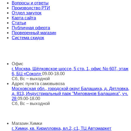
Вопросы и ответы
Производство РТИ
Отдел закупок
Карта сайта
Статьи
Публичная оферта
Проверенный магазин
Система скидок
8 800 707 98 77
info@rti-service.ru
Офис
г. Москва, Щёлковское шоссе, 5 стр. 1, офис No 607, этаж
6, БЦ «Сокол»
09.00-18.00
Сб, Вс – выходной
Адрес пункта самовывоза
Московская обл., городской округ Балашиха, д. Дятловка,
д. 813, Индустриальный парк "Милованов Балашиха", уч.
28
09.00-18.00
Сб, Вс – выходной
Шоу-румы
Магазин Химки
г. Химки, кв. Кирилловка, вл.2, с1, ТЦ Автомаркет