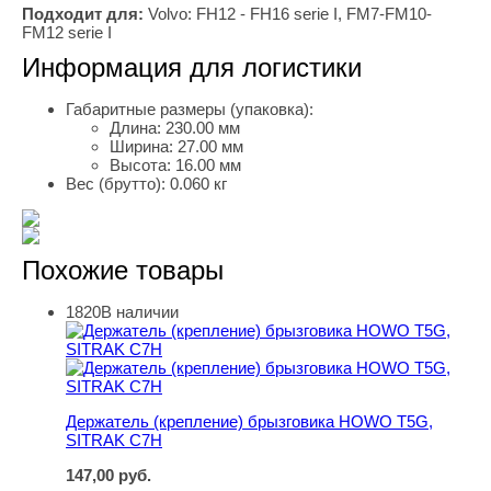
Подходит для:
Volvo: FH12 - FH16 serie I, FM7-FM10-
FM12 serie I
Информация для логистики
Габаритные размеры (упаковка):
Длина:
230.00 мм
Ширина:
27.00 мм
Высота:
16.00 мм
Вес (брутто):
0.060 кг
Похожие товары
1820
В наличии
Держатель (крепление) брызговика HOWO T5G, SITRA
Держатель (крепление) брызговика HOWO T5G,
SITRAK C7H
147,00
руб.