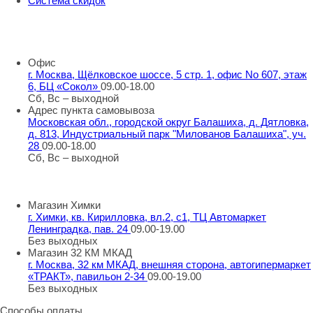
Система скидок
8 800 707 98 77
info@rti-service.ru
Офис
г. Москва, Щёлковское шоссе, 5 стр. 1, офис No 607, этаж
6, БЦ «Сокол»
09.00-18.00
Сб, Вс – выходной
Адрес пункта самовывоза
Московская обл., городской округ Балашиха, д. Дятловка,
д. 813, Индустриальный парк "Милованов Балашиха", уч.
28
09.00-18.00
Сб, Вс – выходной
Шоу-румы
Магазин Химки
г. Химки, кв. Кирилловка, вл.2, с1, ТЦ Автомаркет
Ленинградка, пав. 24
09.00-19.00
Без выходных
Магазин 32 КМ МКАД
г. Москва, 32 км МКАД, внешняя сторона, автогипермаркет
«ТРАКТ», павильон 2-34
09.00-19.00
Без выходных
Способы оплаты