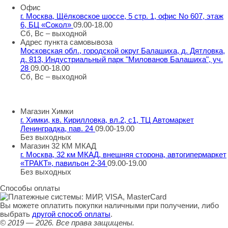
Офис
г. Москва, Щёлковское шоссе, 5 стр. 1, офис No 607, этаж
6, БЦ «Сокол»
09.00-18.00
Сб, Вс – выходной
Адрес пункта самовывоза
Московская обл., городской округ Балашиха, д. Дятловка,
д. 813, Индустриальный парк "Милованов Балашиха", уч.
28
09.00-18.00
Сб, Вс – выходной
Шоу-румы
Магазин Химки
г. Химки, кв. Кирилловка, вл.2, с1, ТЦ Автомаркет
Ленинградка, пав. 24
09.00-19.00
Без выходных
Магазин 32 КМ МКАД
г. Москва, 32 км МКАД, внешняя сторона, автогипермаркет
«ТРАКТ», павильон 2-34
09.00-19.00
Без выходных
Способы оплаты
Вы можете оплатить покупки наличными при получении, либо
выбрать
другой способ оплаты
.
© 2019 — 2026.
Все права защищены.