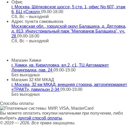
Офис
г. Москва, Щёлковское шоссе, 5 стр. 1, офис No 607, этаж
6, БЦ «Сокол»
09.00-18.00
Сб, Вс – выходной
Адрес пункта самовывоза
Московская обл., городской округ Балашиха, д. Дятловка,
д. 813, Индустриальный парк "Милованов Балашиха", уч.
28
09.00-18.00
Сб, Вс – выходной
Шоу-румы
Магазин Химки
г. Химки, кв. Кирилловка, вл.2, с1, ТЦ Автомаркет
Ленинградка, пав. 24
09.00-19.00
Без выходных
Магазин 32 КМ МКАД
г. Москва, 32 км МКАД, внешняя сторона, автогипермаркет
«ТРАКТ», павильон 2-34
09.00-19.00
Без выходных
Способы оплаты
Вы можете оплатить покупки наличными при получении, либо
выбрать
другой способ оплаты
.
© 2019 — 2026.
Все права защищены.