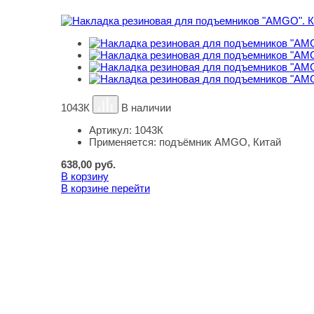
1043К
В наличии
Артикул:
1043К
Применяется:
подъёмник AMGO, Китай
638,00
руб.
В корзину
В корзине
перейти