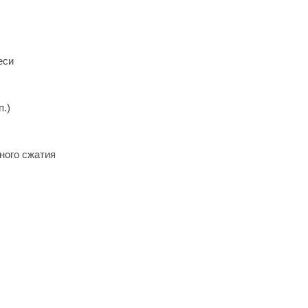
еси
п.)
ного сжатия