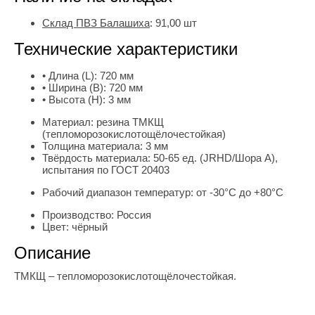
Склад ПВЗ Балашиха
:
91,00
шт
Технические характеристики
• Длина (L):
720 мм
• Ширина (B):
720 мм
• Высота (H):
3 мм
Материал:
резина ТМКЩ
(тепломорозокислотощёлочестойкая)
Толщина материала:
3 мм
Твёрдость материала:
50-65 ед. (JRHD/Шора А),
испытания по ГОСТ 20403
Рабочий диапазон температур:
от -30°С до +80°С
Производство:
Россия
Цвет:
чёрный
Описание
ТМКЩ – тепломорозокислотощёлочестойкая.