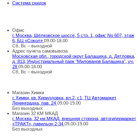
Система скидок
8 800 707 98 77
info@rti-service.ru
Офис
г. Москва, Щёлковское шоссе, 5 стр. 1, офис No 607, этаж
6, БЦ «Сокол»
09.00-18.00
Сб, Вс – выходной
Адрес пункта самовывоза
Московская обл., городской округ Балашиха, д. Дятловка,
д. 813, Индустриальный парк "Милованов Балашиха", уч.
28
09.00-18.00
Сб, Вс – выходной
Шоу-румы
Магазин Химки
г. Химки, кв. Кирилловка, вл.2, с1, ТЦ Автомаркет
Ленинградка, пав. 24
09.00-19.00
Без выходных
Магазин 32 КМ МКАД
г. Москва, 32 км МКАД, внешняя сторона, автогипермаркет
«ТРАКТ», павильон 2-34
09.00-19.00
Без выходных